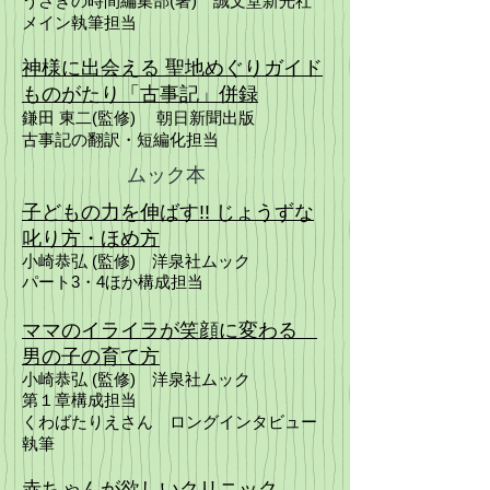
うさぎの時間編集部(著) 誠文堂新光社
メイン執筆担当
神様に出会える 聖地めぐりガイド
ものがたり「古事記」併録
鎌田 東二
(監修) 朝日新聞出版
古事記の翻訳・短編化担当
ムック本
子どもの力を伸ばす!! じょうずな
叱り方・ほめ方
小崎恭弘
(監修) 洋泉社ムック
パート3・4ほか構成担当
ママのイライラが笑顔に変わる
男の子の育て方
小崎恭弘
(監修) 洋泉社ムック
第１章構成担当
くわばたりえさん ロングインタビュー
執筆
赤ちゃんが欲しいクリニック