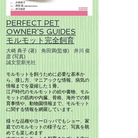
PERFECT PET
OWNER’S GUIDES
モルモット完全飼育
大崎 典子
(著)
角田満(監修) 井川 俊
彦
(写真)
誠文堂新光社
モルモットを飼うために必要な基本か
ら、接し方、マニアックな情報、病気の
情報までを凝縮した１冊。
江戸時代のモルモットの絵や書物、モル
モットの筋肉や内臓、骨格、海外での飼
育事情や、動物園情報まで、モルモット
に関する情報を網羅しています。
様々な品種やヨーロッパでもショー、家
庭でのモルモットの様子など、写真を眺
めても楽しめます