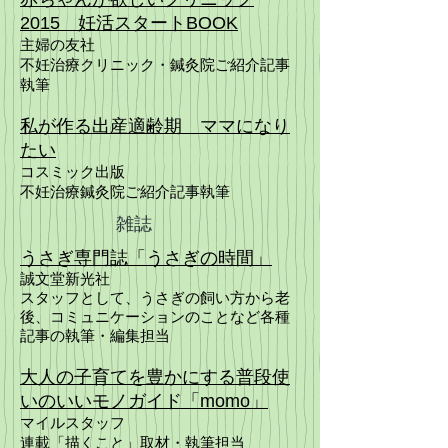
2015 妊活スタートBOOK
主婦の友社
不妊治療クリニック・鍼灸院ご紹介記事
執筆
私が作る出産適齢期 ママになり
たい
コスミック出版
不妊治療鍼灸院ご紹介記事執筆
雑誌
うさぎ専門誌「うさぎの時間」
誠文堂新光社
​スタッフとして、うさぎの飼い方から老
後、コミュニケーションのことなど各種
記事の執筆・編集担当
大人の子育てを豊かにする普段使
いのいいモノガイド「momo」
マイルスタッフ
連載「描くこと」取材・執筆担当