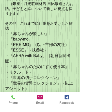
（銀座・月光荘画材店 日比康造さんお
話。子どもと絵について新しい視点を探
ります）
その他、これまでに仕事をお受けした雑
誌
・「赤ちゃんが欲しい」
・「baby-mo」
・「PRE-MO」（以上主婦の友社）
・「ESSE」（扶桑社）
・「AERA with Baby」（朝日新聞出
版）
・「赤ちゃんのためにすぐ使う本」
（リクルート）
・「世界の切手コレクション」
・「世界の貨幣コレクション」（以上
アシェット）
その他の媒体
Phone
Email
Facebook
■ウェブサイト
マイナビニュース 大崎典子 担
・