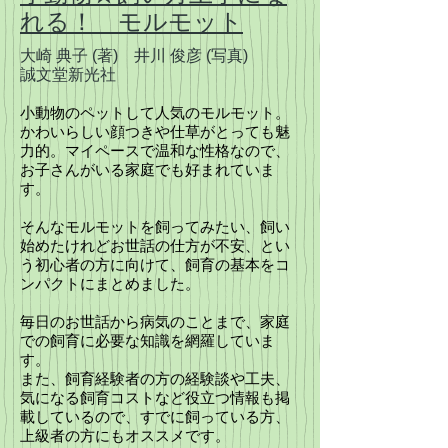
れる！ モルモット
大崎 典子
(著)
井川 俊彦
(写真)
誠文堂新光社
小動物のペットして人気のモルモット。
かわいらしい顔つきや仕草がとっても魅
力的。マイペースで温和な性格なので、
お子さんがいる家庭でも好まれていま
す。
そんなモルモットを飼ってみたい、飼い
始めたけれどお世話の仕方が不安、とい
う初心者の方に向けて、飼育の基本をコ
ンパクトにまとめました。
毎日のお世話から病気のことまで、家庭
での飼育に必要な知識を網羅していま
す。
また、飼育経験者の方の経験談や工夫、
気になる飼育コストなど役立つ情報も掲
載しているので、すでに飼っている方、
上級者の方にもオススメです。