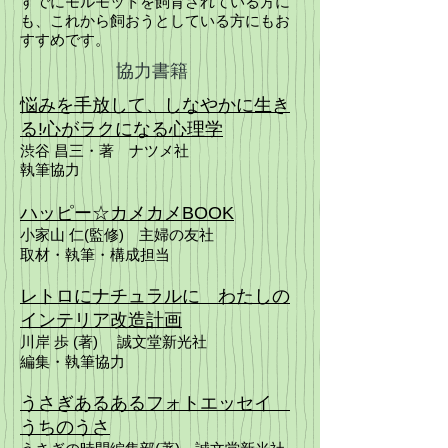
すでにモルモットを飼育されている方に
も、これから飼おうとしている方にもお
すすめです。
協力
書籍
悩みを手放して、しなやかに生き
る!心がラクになる心理学
渋谷 昌三・著 ナツメ社
執筆協力
ハッピー☆カメカメBOOK
小家山 仁(監修) 主婦の友社
取材・執筆・構成担当
レトロにナチュラルに わたしの
インテリア改造計画
川岸 歩
(著)
誠文堂新光社
編集・執筆協力
うさぎあるあるフォトエッセイ
うちのうさ