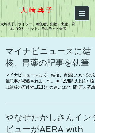
大崎典子
大崎典子、ライター、編集者、動物、出産、育
児、家族、ペット、モルモット著者
マイナビニュースに結
核、胃薬の記事を執筆
マイナビニュースにて、結核、胃薬についての執
筆記事が掲載されました。 ■「2週間以上続く咳」
は結核の可能性…風邪との違いは? 年間1万人罹患、
カラオケやサウナでの集団感染例も
https://news.mynavi.jp/article/20250822-3411866/...
やなせたかしさんインタ
ビューがAERA with