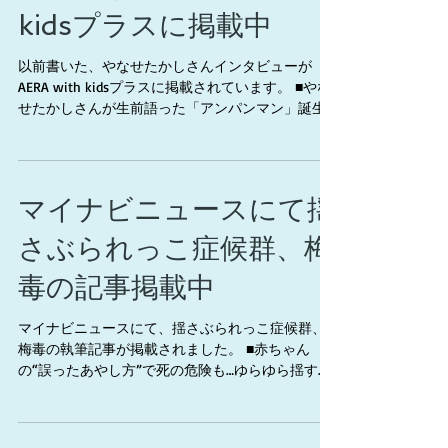
kidsプラスに掲載中
以前書いた、やなせたかしさんインタビューが
AERA with kidsプラスに掲載されています。 ■やな
せたかしさんが生前語った「アンパンマン」誕生
秘話 「パンが空を飛ぶなんてくだらない内容を
描かないで、と大人に言われた」...
マイナビニュースにて揺
さぶられっこ症候群、梅
毒の記事掲載中
マイナビニュースにて、揺さぶられっこ症候群、
梅毒の執筆記事が掲載されました。 ■赤ちゃん
の“誤ったあやし方”で死の危険も…ゆらゆら揺すな
ら大丈夫? 揺さぶられっ子症候群のリスクと回避方
法 https://news.mynavi.jp/article/20250730-339...