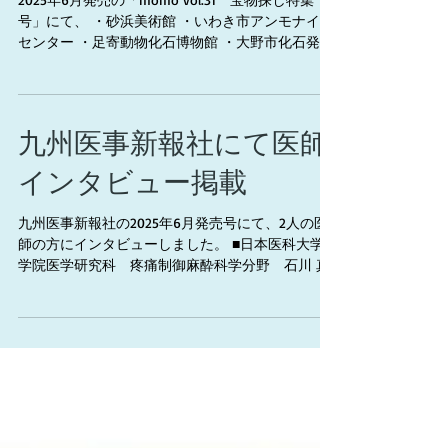
載
2025年6月発売の「momo vol.31 宝物探し特集
号」にて、 ・砂浜美術館 ・いわき市アンモナイト
センター ・足寄動物化石博物館 ・大野市化石発掘
体験センターホロッサ の取材記事を作成しまし
た！ https://milestaff.co.jp/index.php/2...
九州医事新報社にて医師
インタビュー掲載
九州医事新報社の2025年6月発売号にて、2人の医
師の方にインタビューしました。 ■日本医科大学大
学院医学研究科 疼痛制御麻酔科学分野 石川 真
士教授 インタビュー 「先進医療を構築し、実力
ある麻酔科医を育成」 https://k-
ijishinpo.jp/.../%e5%...