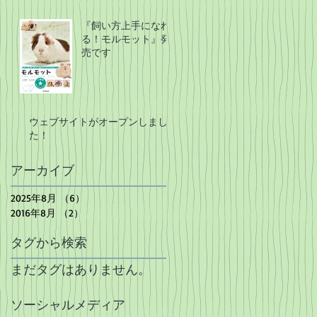
『飼い方上手になれ
る！モルモット』発
売です
ウェブサイトがオープンしまし
た！
アーカイブ
2025年8月
（6）
6件の記事
2016年8月
（2）
2件の記事
タグから検索
まだタグはありません。
ソーシャルメディア