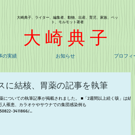
大崎典子、ライター、編集者、動物、出産、育児、家族、ペッ
ト、モルモット著者
大崎典子
事の実績
お知らせ
プロフィ
スに結核、胃薬の記事を執筆
薬についての執筆記事が掲載されました。 ■「2週間以上続く咳」は結
1万人罹患、カラオケやサウナでの集団感染例も
250822-3411866/...