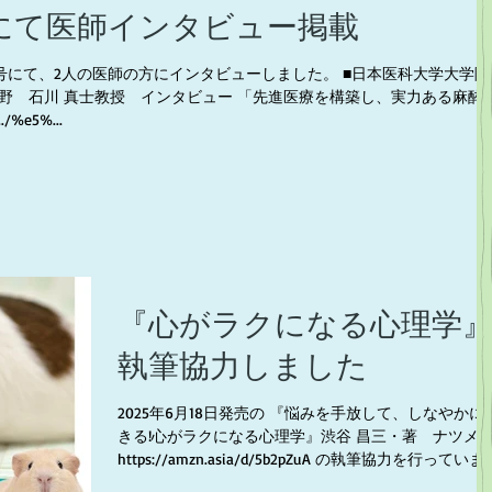
にて医師インタビュー掲載
売号にて、2人の医師の方にインタビューしました。 ■日本医科大学大学院
野 石川 真士教授 インタビュー 「先進医療を構築し、実力ある麻酔
./%e5%...
『心がラクになる心理学
執筆協力しました
2025年6月18日発売の 『悩みを手放して、しなやかに
きる!心がラクになる心理学』渋谷 昌三・著 ナツメ
https://amzn.asia/d/5b2pZuA の執筆協力を行っていま
す。 実は大学は心理学科卒業なので、昔ならった用語