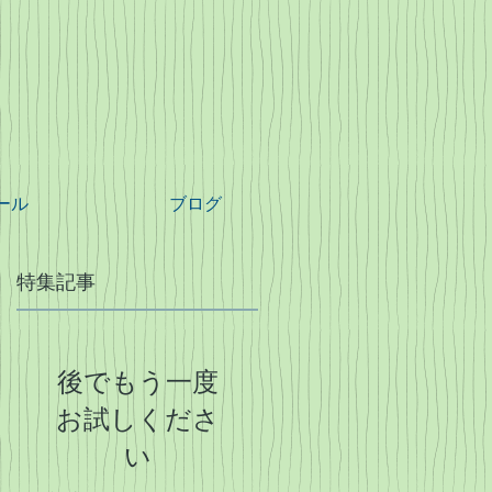
ール
ブログ
特集記事
核
後でもう一度
お試しくださ
い