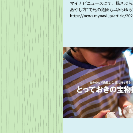
マイナビニュースにて、揺さぶら
あやし方”で死の危険も…ゆらゆ
https://news.mynavi.jp/article/202