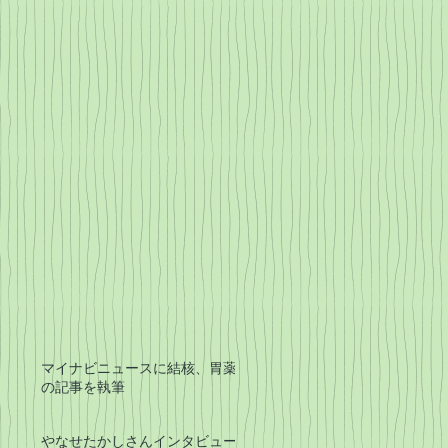
科
』
マイナビニュースに結核、胃薬
生
の記事を執筆
社
やなせたかしさんインタビュー