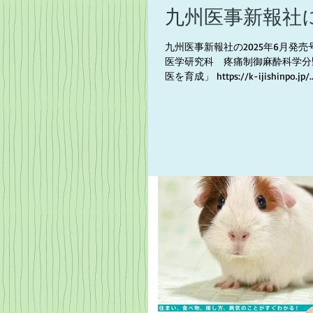
九州医事新報社
九州医事新報社の2025年6月発
医学研究科 疼痛制御麻酔科学分
医を育成」 https://k-ijishinpo.jp/..