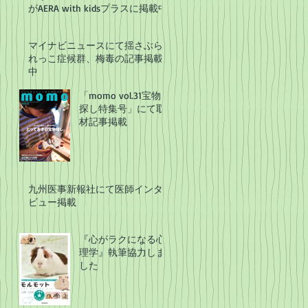
がAERA with kidsプラスに掲載中
マイナビニュースにて揺さぶら
れっこ症候群、梅毒の記事掲載
中
「momo vol.31宝物
探し特集号」にて取
材記事掲載
九州医事新報社にて医師インタ
ビュー掲載
『心がラクになる心
理学』執筆協力しま
した