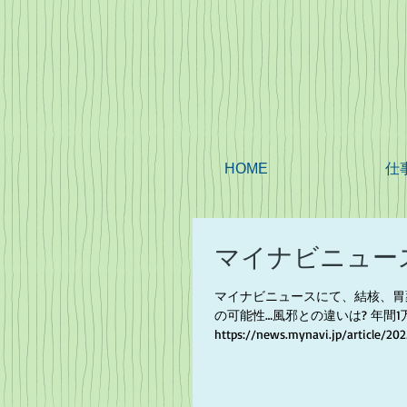
HOME
仕
マイナビニュー
マイナビニュースにて、結核、胃
の可能性…風邪との違いは? 年間
https://news.mynavi.jp/article/20