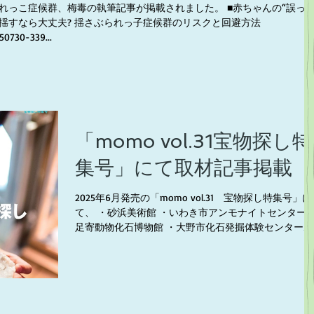
れっこ症候群、梅毒の執筆記事が掲載されました。 ■赤ちゃんの“誤っ
ら揺すなら大丈夫? 揺さぶられっ子症候群のリスクと回避方法
50730-339...
「momo vol.31宝物探し特
集号」にて取材記事掲載
2025年6月発売の「momo vol.31 宝物探し特集号」に
て、 ・砂浜美術館 ・いわき市アンモナイトセンター 
足寄動物化石博物館 ・大野市化石発掘体験センターホ
ロッサ の取材記事を作成しました！
https://milestaff.co.jp/index.php/2...